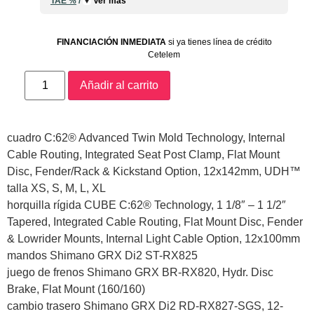
TAE
%
/
Ver más
FINANCIACIÓN INMEDIATA
si ya tienes línea de crédito
Cetelem
Añadir al carrito
cuadro C:62® Advanced Twin Mold Technology, Internal
Cable Routing, Integrated Seat Post Clamp, Flat Mount
Disc, Fender/Rack & Kickstand Option, 12x142mm, UDH™
talla XS, S, M, L, XL
horquilla rígida CUBE C:62® Technology, 1 1/8″ – 1 1/2″
Tapered, Integrated Cable Routing, Flat Mount Disc, Fender
& Lowrider Mounts, Internal Light Cable Option, 12x100mm
mandos Shimano GRX Di2 ST-RX825
juego de frenos Shimano GRX BR-RX820, Hydr. Disc
Brake, Flat Mount (160/160)
cambio trasero Shimano GRX Di2 RD-RX827-SGS, 12-