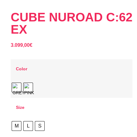
CUBE NUROAD C:62
EX
3.099,00
€
Color
Size
M
L
S