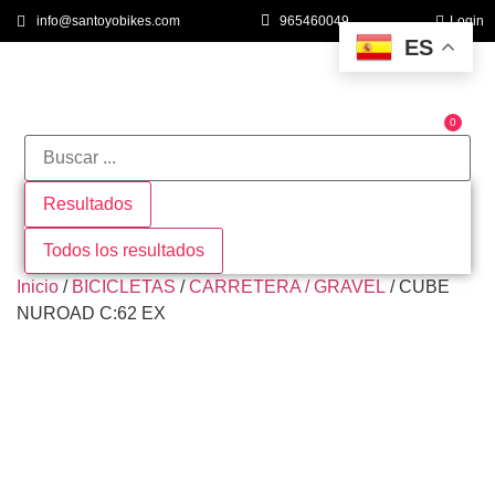
info@santoyobikes.com
965460049
Login
ES
0
QUIÉNES SOMOS
Resultados
Todos los resultados
Inicio
/
BICICLETAS
/
CARRETERA / GRAVEL
/ CUBE
NUROAD C:62 EX