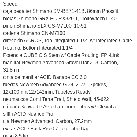
Speed
caja pedalier Shimano SM-BB71-41B, 86mm Pressfit
bielas Shimano GRX FC-RX820-1, Hollowtech II, 40T
piñón Shimano SLX CS-M7100, 10-51T
cadena Shimano CN-M7100
dirección ACROS, Top Integrated 1 1/2″ w/ Integrated Cable
Routing, Bottom Integrated 1 1/4″
Potencia CUBE CIS Stem w/ Cable Routing, FPI-Link
manillar Newmen Advanced Gravel Bar 318, Carbon,
31.8mm
cinta de manillar ACID Bartape CC 3.0
ruedas Newmen Advanced G.34, 21/21 Spokes,
12x100mm/12x142mm, Tubeless Ready
neumáticos Conti Terra Trail, Shield Wall, 45-622
cámara Schwalbe Aerothan Inner Tubes w/ Clikvalve
sillín ACID Nuance Pro
tija Newmen Advanced, Carbon, 27.2mm
extras ACID Pack Pro 0,7 Top Tube Bag
peso 8,5 kg