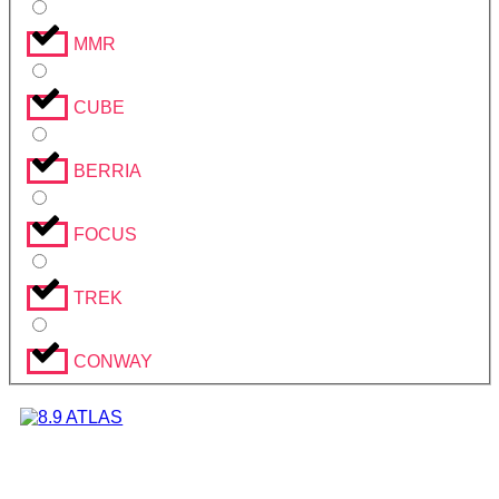
MMR
CUBE
BERRIA
FOCUS
TREK
CONWAY