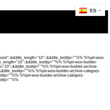
ES
rd"::&&title_length="10"::&&title_tooltip=""%%
%%jet-woo-
e_length="10"::&&title_tooltip=""%%
%%jet-woo-builder-
h="10"::&&title_tooltip=""%%
%%jet-woo-builder-archive-
&&title_tooltip=""%%
%%jet-woo-builder-archive-category-
ooltip=""%%
%%jet-woo-builder-archive-category-
ooltip=""%%