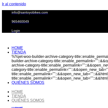
Ir al contenido
info@santoyobikes.com
965460049
Login
HOME
TIENDA
%%jet-woo-builder-archive-category-title::enable_perm
builder-archive-category-title::enable_permalink=""::&
archive-category-title::enable_permalink=""::&&open_ne
category-title::enable_permalink=""::&&open_new_tab="
title::enable_permalink=""::&&open_new_tab=""::&&html
title::enable_permalink=""::&&open_new_tab=""::&&html_
QUIÉNES SOMOS
HOME
TIENDA
QUIÉNES SOMOS