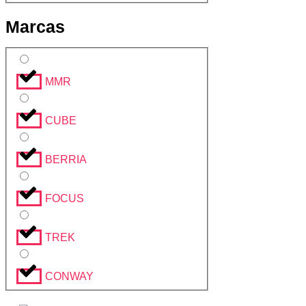
Marcas
MMR
CUBE
BERRIA
FOCUS
TREK
CONWAY