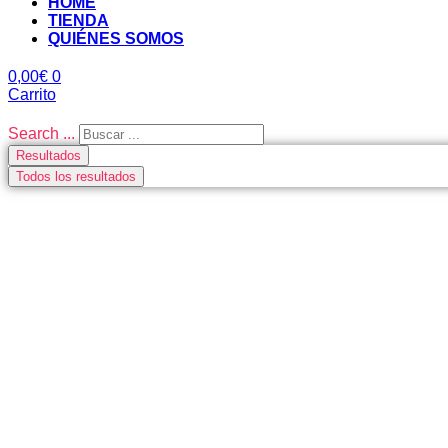
HOME
TIENDA
QUIÉNES SOMOS
0,00
€
0
Carrito
Search ...
Resultados
Todos los resultados
CUBE BIKES AHOR
UNIMOS A NUESTRO CATÁLOGO A CUB