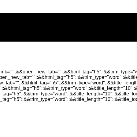
alink=""::&&open_new_tab=""::&&html_tag="h5"::&&trim_type="wo
&open_new_tab=""::&&html_tag="h5"::&&trim_type="word"::&&titl
w_tab=""::&&html_tag="h5"::&&trim_type="word"::&&title_lengt
"::&&html_tag="h5"::&&trim_type="word"::&&title_length="10"::
_tag="h5"::&&trim_type="word"::&&title_length="10"::&&title_t
tag="h5"::&&trim_type="word"::&&title_length="10"::&&title_t