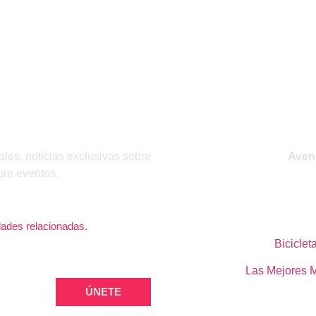
RIBIRME
VISITA 
ales, noticias exclusivas sobre
Aveni
bre eventos.
dades relacionadas.
Biciclet
Las Mejores M
ÚNETE