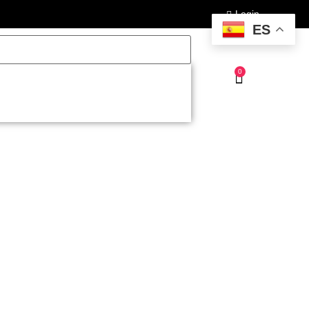
Login
ES
0