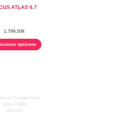
CUS ATLAS 6.7
1.799,00
€
eccionar opciones
NUESTRA TIENDA
da de Crevillente 43
Elche 03293
Alicante