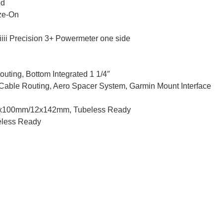
ed
ze-On
iii Precision 3+ Powermeter one side
uting, Bottom Integrated 1 1/4″
d Cable Routing, Aero Spacer System, Garmin Mount Interface
12x100mm/12x142mm, Tubeless Ready
eless Ready