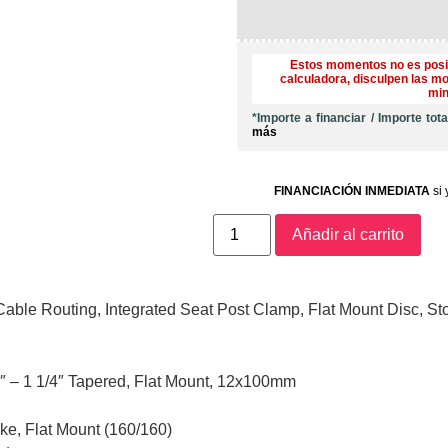
Estos momentos no es posib
calculadora, disculpen las mo
min
*Importe a financiar
/
Importe tot
más
FINANCIACIÓN INMEDIATA
si 
Añadir al carrito
able Routing, Integrated Seat Post Clamp, Flat Mount Disc, S
″ – 1 1/4″ Tapered, Flat Mount, 12x100mm
e, Flat Mount (160/160)