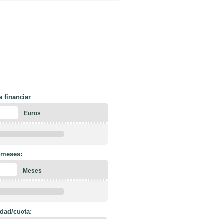
a financiar
Euros
 meses:
Meses
dad/cuota: