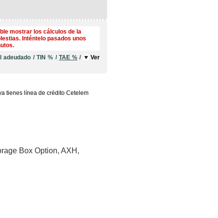
le mostrar los cálculos de la
lestias. Inténtelo pasados unos
utos.
al adeudado
/
TIN
%
/
TAE
%
/
Ver
ya tienes línea de crédito Cetelem
torage Box Option, AXH,