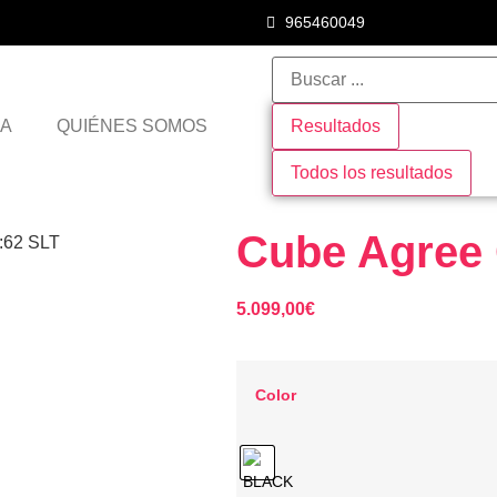
965460049
DA
QUIÉNES SOMOS
Resultados
Todos los resultados
Cube Agree 
:62 SLT
5.099,00
€
Color