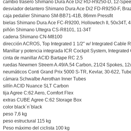
cambio trasero Shimano Dura Ace Di2 RD-R9250-D, 12-Spe
desviador delantero Shimano Dura Ace Di2 FD-R9250-F, Bra
caja pedalier Shimano SM-BB71-41B, 86mm Pressfit
bielas Shimano Dura Ace FC-R9200, Hollowtech II, 50x34T, 4i
piñón Shimano Ultegra CS-R8101, 11-34T
cadena Shimano CN-M8100
dirección ACROS, Top Integrated 1 1/2″ w/ Integrated Cable Ro
Manillar y potencia integrada ICR Cockpit System, Integrate
cinta de manillar ACID Bartape RC 2.5
ruedas Newmen Streem A.49/A.54 Carbon, 21/24 Spokes, 
neumáticos Conti Grand Prix 5000 S-TR, Kevlar, 30-622, Tub
cámara Schwalbe Aerothan Inner Tubes
sillín ACID Nuance SLT Carbon
tija Agree C:62 Aero, Comfort Flex
extras CUBE Agree C:62 Storage Box
color black´n´black
peso 7,6 kg
peso estructural 115 kg
Peso máximo del ciclista 100 kg