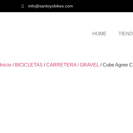
info@santoyobikes.com
HOME
TIEN
Inicio
/
BICICLETAS
/
CARRETERA / GRAVEL
/ Cube Agree C