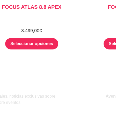
FOCUS ATLAS 8.8 APEX
FO
3.499,00
€
Seleccionar opciones
Sel
RIBIRME
VISITA 
ales, noticias exclusivas sobre
Aveni
bre eventos.