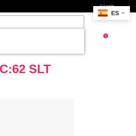
Login
ES
0
C:62 SLT