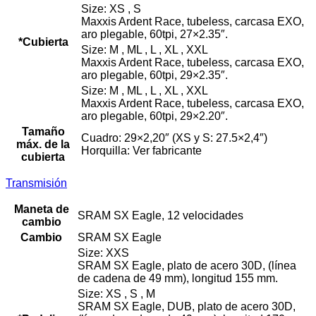
Size: XS , S
Maxxis Ardent Race, tubeless, carcasa EXO,
aro plegable, 60tpi, 27×2.35″.
*Cubierta
Size: M , ML , L , XL , XXL
Maxxis Ardent Race, tubeless, carcasa EXO,
aro plegable, 60tpi, 29×2.35″.
Size: M , ML , L , XL , XXL
Maxxis Ardent Race, tubeless, carcasa EXO,
aro plegable, 60tpi, 29×2.20″.
Tamaño
Cuadro: 29×2,20″ (XS y S: 27.5×2,4″)
máx. de la
Horquilla: Ver fabricante
cubierta
Transmisión
Maneta de
SRAM SX Eagle, 12 velocidades
cambio
Cambio
SRAM SX Eagle
Size: XXS
SRAM SX Eagle, plato de acero 30D, (línea
de cadena de 49 mm), longitud 155 mm.
Size: XS , S , M
SRAM SX Eagle, DUB, plato de acero 30D,