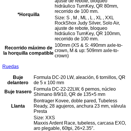
ajuste de rebote, bloqueo
hidráulico TurnKey, QR 80mm,
recorrido de 100 mm.
*Horquilla
Size: S , M , ML , L , XL , XXL
RockShox Judy Silver, Solo Air,
ajuste de rebote, bloqueo
hidráulico TurnKey, QR 100mm,
recorrido de 100 mm.
100mm (XS & S: 490mm axle-to-
Recorrido máximo de
crown, M & up: 509mm axle-to-
la horquilla compatible
crown)
Ruedas
Buje
Formula DC-20 LW, aleación, 6 tornillos, QR
delantero
de 5 x 100 mm
Formula DC-22-22LW, 6 pernos, núcleo
Buje trasero
Shimano 8/9/10, QR de 135×5 mm
Bontrager Kovee, doble pared, Tubeless
Llanta
Ready, 28 agujeros, anchura 23 mm, válvula
Presta
Size: XXS
Maxxis Ardent Race, tubeless, carcasa EXO,
aro plegable, 60tpi, 26×2.35″.