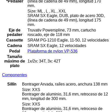
*Pedalier
(línea de cadena de 49 mm), longitud 170
mm.
Size: ML , L , XL , XXL
SRAM SX Eagle, DUB, plato de acero 30D,
(línea de cadena de 49 mm), longitud 175
mm.
Eje de
Truvativ Powerspline, 73 mm, cartucho
pedalier
roscado, eje de 118 mm
Cassette
SRAM PG-1210 Eagle, 11-50, 12 velocidades
Cadena
SRAM SX Eagle, 12 velocidades
Pedal
Plataforma de nylon VP-536
Tamaño
máximo de
1x/2x: 34T, 3x: 42T
plato
Componentes
Sillín
Bontrager Arvada, raíles acero, anchura 138 mm
Size: XXS
Bontrager de aluminio, 31,6 mm, retroceso de 12
mm, longitud de 300 mm.
Size: XXS
Bontrager de aluminio, 31,6 mm, retroceso de