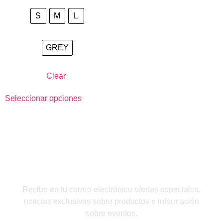
S
M
L
GREY
Clear
Seleccionar opciones
QUIERO INSCRIBIRME
Recibe en tu correo electrónico ofertas especiales,
noticias exclusivas sobre productos e información
sobre eventos.