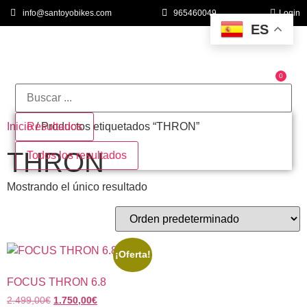
info@santoyobikes.com
965460049
Login
ES
0
QUIÉNES SOMOS
Inicio
Resultados
/ Productos etiquetados “THRON”
THRON
Todos los resultados
Mostrando el único resultado
¡Oferta!
FOCUS THRON 6.8
2.499,00
€
1.750,00
€