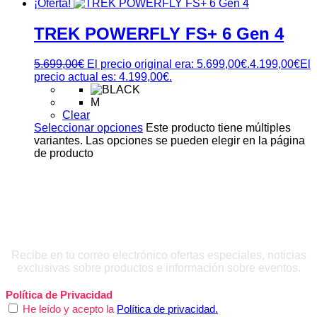
¡Oferta!
TREK POWERFLY FS+ 6 Gen 4
5.699,00
€
El precio original era: 5.699,00€.
4.199,00
€
El
precio actual es: 4.199,00€.
M
Clear
Seleccionar opciones
Este producto tiene múltiples
variantes. Las opciones se pueden elegir en la página
de producto
QUIERO INSCRIBIRME
Recibe en tu correo electrónico ofertas especiales, noticias
exclusivas sobre productos e información sobre eventos.
Política de Privacidad
He leído y acepto la
Política de privacidad.