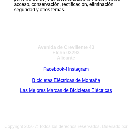
acceso, conservación, rectificación, eliminación,
seguridad y otros temas.
VISITA NUESTRA TIENDA
Avenida de Crevillente 43
Elche 03293
Alicante
Facebook-f
Instagram
Bicicletas Eléctricas de Montaña
Las Mejores Marcas de Bicicletas Eléctricas
Copyright 2026 © Todos los derechos reservados. Diseñado por