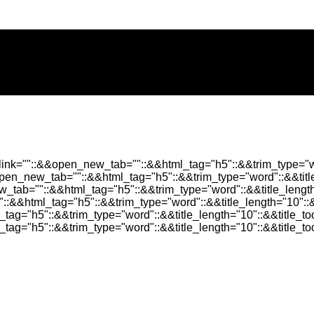
alink=""::&&open_new_tab=""::&&html_tag="h5"::&&trim_type="wo
&open_new_tab=""::&&html_tag="h5"::&&trim_type="word"::&&titl
w_tab=""::&&html_tag="h5"::&&trim_type="word"::&&title_lengt
"::&&html_tag="h5"::&&trim_type="word"::&&title_length="10"::
_tag="h5"::&&trim_type="word"::&&title_length="10"::&&title_t
tag="h5"::&&trim_type="word"::&&title_length="10"::&&title_t