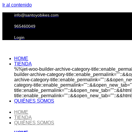
Ir al contenido
info@santoyobikes.com
965460049
Login
HOME
TIENDA
%%jet-woo-builder-archive-category-title::enable_perm
builder-archive-category-title::enable_permalink=""::&
archive-category-title::enable_permalink=""::&&open_ne
category-title::enable_permalink=""::&&open_new_tab="
title::enable_permalink=""::&&open_new_tab=""::&&html
title::enable_permalink=""::&&open_new_tab=""::&&html_
QUIÉNES SOMOS
HOME
TIENDA
QUIÉNES SOMOS