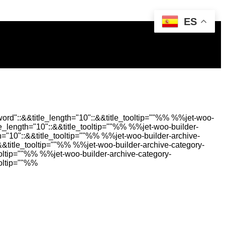
ES
rd"::&&title_length="10"::&&title_tooltip=""%%
%%jet-woo-
e_length="10"::&&title_tooltip=""%%
%%jet-woo-builder-
h="10"::&&title_tooltip=""%%
%%jet-woo-builder-archive-
&&title_tooltip=""%%
%%jet-woo-builder-archive-category-
ooltip=""%%
%%jet-woo-builder-archive-category-
ooltip=""%%