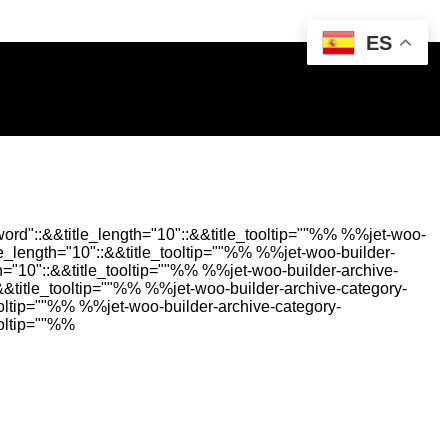
ES
rd"::&&title_length="10"::&&title_tooltip=""%%
%%jet-woo-
e_length="10"::&&title_tooltip=""%%
%%jet-woo-builder-
h="10"::&&title_tooltip=""%%
%%jet-woo-builder-archive-
&&title_tooltip=""%%
%%jet-woo-builder-archive-category-
ooltip=""%%
%%jet-woo-builder-archive-category-
ooltip=""%%