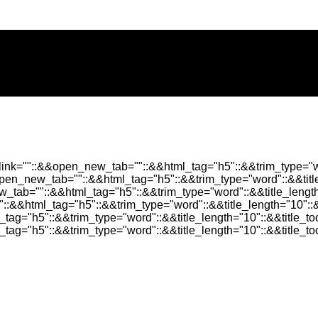
alink=""::&&open_new_tab=""::&&html_tag="h5"::&&trim_type="wo
&open_new_tab=""::&&html_tag="h5"::&&trim_type="word"::&&titl
w_tab=""::&&html_tag="h5"::&&trim_type="word"::&&title_lengt
"::&&html_tag="h5"::&&trim_type="word"::&&title_length="10"::
_tag="h5"::&&trim_type="word"::&&title_length="10"::&&title_t
tag="h5"::&&trim_type="word"::&&title_length="10"::&&title_t