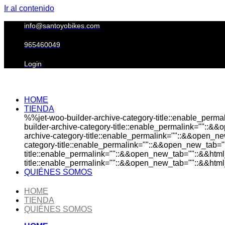
Ir al contenido
info@santoyobikes.com
965460049
Login
HOME
TIENDA
%%jet-woo-builder-archive-category-title::enable_perm
builder-archive-category-title::enable_permalink=""::&
archive-category-title::enable_permalink=""::&&open_ne
category-title::enable_permalink=""::&&open_new_tab="
title::enable_permalink=""::&&open_new_tab=""::&&html
title::enable_permalink=""::&&open_new_tab=""::&&html_
QUIÉNES SOMOS
HOME
TIENDA
QUIÉNES SOMOS