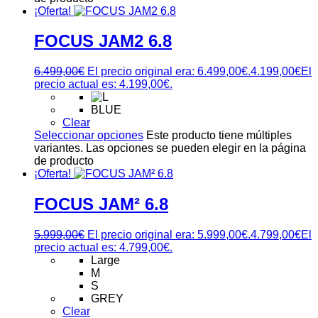
¡Oferta!
FOCUS JAM2 6.8
6.499,00
€
El precio original era: 6.499,00€.
4.199,00
€
El
precio actual es: 4.199,00€.
BLUE
Clear
Seleccionar opciones
Este producto tiene múltiples
variantes. Las opciones se pueden elegir en la página
de producto
¡Oferta!
FOCUS JAM² 6.8
5.999,00
€
El precio original era: 5.999,00€.
4.799,00
€
El
precio actual es: 4.799,00€.
Large
M
S
GREY
Clear