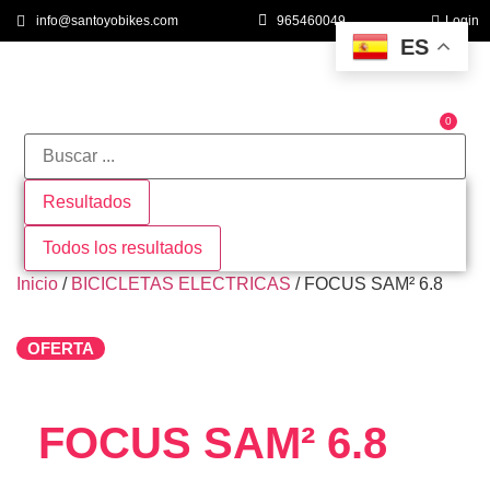
info@santoyobikes.com
965460049
Login
ES
0
QUIÉNES SOMOS
Resultados
Todos los resultados
Inicio
/
BICICLETAS ELECTRICAS
/ FOCUS SAM² 6.8
OFERTA
FOCUS SAM² 6.8