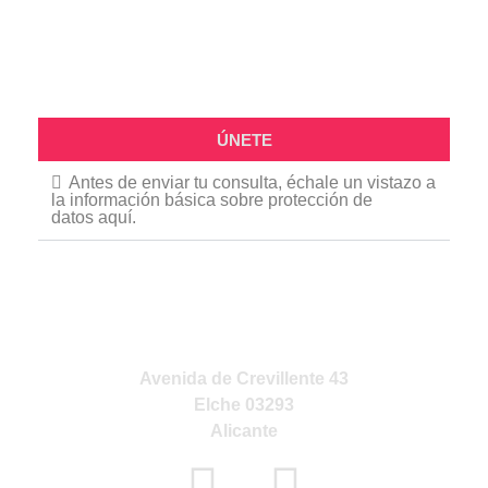
ÚNETE
Antes de enviar tu consulta, échale un vistazo a
la información básica sobre protección de
datos aquí.
VISITA NUESTRA
TIENDA
Avenida de Crevillente 43
Elche 03293
Alicante