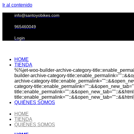
Ir al contenido
info@santoyobikes.com
965460049
Login
HOME
TIENDA
%%jet-woo-builder-archive-category-title::enable_perm
builder-archive-category-title::enable_permalink=""::&
archive-category-title::enable_permalink=""::&&open_ne
category-title::enable_permalink=""::&&open_new_tab="
title::enable_permalink=""::&&open_new_tab=""::&&html
title::enable_permalink=""::&&open_new_tab=""::&&html_
QUIÉNES SOMOS
HOME
TIENDA
QUIÉNES SOMOS