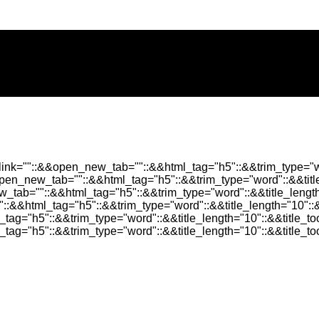
alink=""::&&open_new_tab=""::&&html_tag="h5"::&&trim_type="wo
&open_new_tab=""::&&html_tag="h5"::&&trim_type="word"::&&titl
w_tab=""::&&html_tag="h5"::&&trim_type="word"::&&title_lengt
"::&&html_tag="h5"::&&trim_type="word"::&&title_length="10"::
_tag="h5"::&&trim_type="word"::&&title_length="10"::&&title_t
tag="h5"::&&trim_type="word"::&&title_length="10"::&&title_t