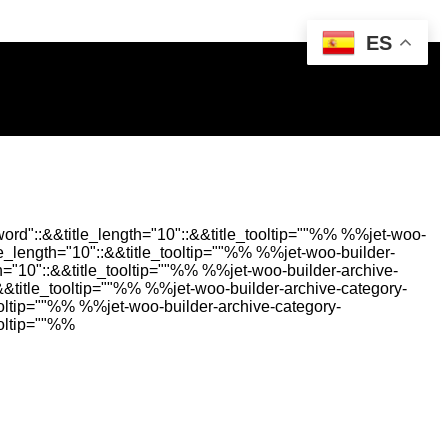
ES
rd"::&&title_length="10"::&&title_tooltip=""%%
%%jet-woo-
e_length="10"::&&title_tooltip=""%%
%%jet-woo-builder-
h="10"::&&title_tooltip=""%%
%%jet-woo-builder-archive-
&&title_tooltip=""%%
%%jet-woo-builder-archive-category-
ooltip=""%%
%%jet-woo-builder-archive-category-
ooltip=""%%