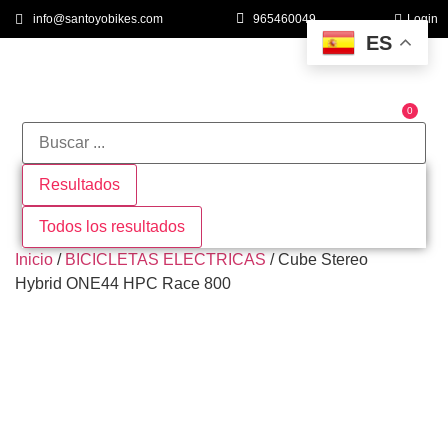
info@santoyobikes.com
965460049
Login
ES
0
QUIÉNES SOMOS
Resultados
Todos los resultados
Inicio
/
BICICLETAS ELECTRICAS
/ Cube Stereo
Hybrid ONE44 HPC Race 800