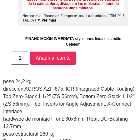
de la calculadora, disculpen las molestias. Inténtelo
pasados unos minutos.
*Importe a financiar
/
Importe total adeudado
/
TIN
%
/
TAE
%
/
Ver más
FINANCIACIÓN INMEDIATA
si ya tienes línea de crédito
Cetelem
Añadir al carrito
peso 24,2 kg
dirección ACROS AZF-675, ICR (Integrated Cable Routing),
Top Zero-Stack 1 1/2″ (ZS 56mm), Bottom Zero-Stack 1 1/2″
(ZS 56mm), Fiber Inserts for Angle Adjustment, X-Connect
Interface
hardware de montaje Front: 30x8mm, Rear: DU-Bushing
12.7mm
peso estructural 160 kg