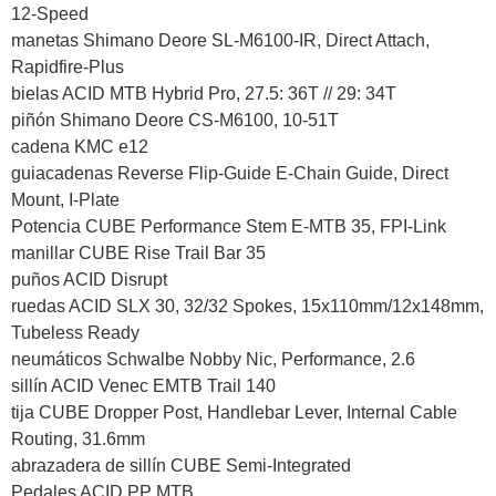
12-Speed
manetas Shimano Deore SL-M6100-IR, Direct Attach,
Rapidfire-Plus
bielas ACID MTB Hybrid Pro, 27.5: 36T // 29: 34T
piñón Shimano Deore CS-M6100, 10-51T
cadena KMC e12
guiacadenas Reverse Flip-Guide E-Chain Guide, Direct
Mount, I-Plate
Potencia CUBE Performance Stem E-MTB 35, FPI-Link
manillar CUBE Rise Trail Bar 35
puños ACID Disrupt
ruedas ACID SLX 30, 32/32 Spokes, 15x110mm/12x148mm,
Tubeless Ready
neumáticos Schwalbe Nobby Nic, Performance, 2.6
sillín ACID Venec EMTB Trail 140
tija CUBE Dropper Post, Handlebar Lever, Internal Cable
Routing, 31.6mm
abrazadera de sillín CUBE Semi-Integrated
Pedales ACID PP MTB