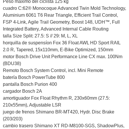
Peso máximo del ciclista 125 kg
cuadro C:62® Monocoque Advanced Twin Mold Technology,
Aluminium 6061 T6 Rear Triangle, Efficient Trail Control,
FSP 4-Link, Agile Trail Geometry, Boost 148, UDH™, Full
Integrated Battery, Advanced Internal Cable Routing
talla Size Split: 27.5: S // 29: M, L, XL
horquilla de suspensíon Fox 36 Float AWL HD Sport RAIL
2.0 R, Tapered, 15x110mm, E-Bike Optimized, 150mm
motor Bosch Drive Unit Performance Line CX max. 100Nm
(BDU38)
Remoto Bosch System Control, incl. Mini Remote
batería Bosch PowerTube 800
pantalla Bosch Purion 400
cargador Bosch 2A
amortiguador Fox Float Rhythm R, 230x60mm (27.5:
210x55mm), Adjustable LSR
juego de frenos Shimano BR-MT420, Hydr. Disc Brake
(203/203)
cambio trasero Shimano XT RD-M8100-SGS, ShadowPlus,