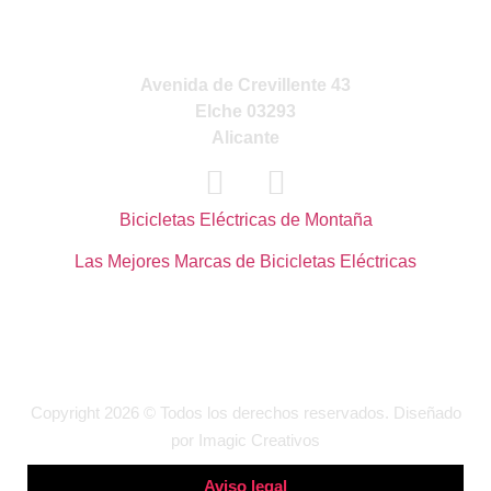
VISITA NUESTRA
TIENDA
Avenida de Crevillente 43
Elche 03293
Alicante
Bicicletas Eléctricas de Montaña
Las Mejores Marcas de Bicicletas Eléctricas
Copyright 2026 © Todos los derechos reservados. Diseñado
por
Imagic Creativos
Aviso legal