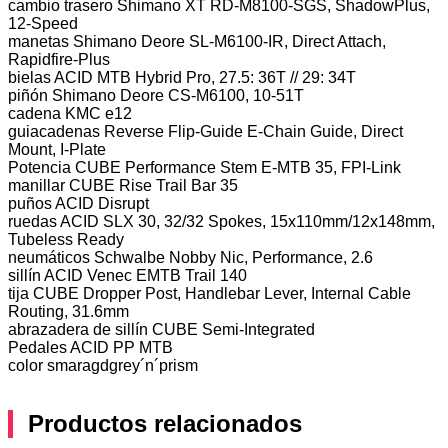
cambio trasero Shimano XT RD-M8100-SGS, ShadowPlus,
12-Speed
manetas Shimano Deore SL-M6100-IR, Direct Attach,
Rapidfire-Plus
bielas ACID MTB Hybrid Pro, 27.5: 36T // 29: 34T
piñón Shimano Deore CS-M6100, 10-51T
cadena KMC e12
guiacadenas Reverse Flip-Guide E-Chain Guide, Direct
Mount, I-Plate
Potencia CUBE Performance Stem E-MTB 35, FPI-Link
manillar CUBE Rise Trail Bar 35
puños ACID Disrupt
ruedas ACID SLX 30, 32/32 Spokes, 15x110mm/12x148mm,
Tubeless Ready
neumáticos Schwalbe Nobby Nic, Performance, 2.6
sillín ACID Venec EMTB Trail 140
tija CUBE Dropper Post, Handlebar Lever, Internal Cable
Routing, 31.6mm
abrazadera de sillín CUBE Semi-Integrated
Pedales ACID PP MTB
color smaragdgrey´n´prism
Productos relacionados