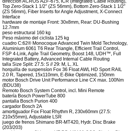
dirección ACROS AZF-675, ICR (Integrated Cable Routing),
Top Zero-Stack 1 1/2″ (ZS 56mm), Bottom Zero-Stack 1 1/2″
(ZS 56mm), Fiber Inserts for Angle Adjustment, X-Connect
Interface
hardware de montaje Front: 30x8mm, Rear: DU-Bushing
12.7mm
peso estructural 160 kg
Peso máximo del ciclista 125 kg
cuadro C:62® Monocoque Advanced Twin Mold Technology,
Aluminium 6061 T6 Rear Triangle, Efficient Trail Control,
FSP 4-Link, Agile Trail Geometry, Boost 148, UDH™, Full
Integrated Battery, Advanced Internal Cable Routing
talla Size Split: 27.5: S // 29: M, L, XL
horquilla de suspensíon Fox 36 Float AWL HD Sport RAIL
2.0 R, Tapered, 15x110mm, E-Bike Optimized, 150mm
motor Bosch Drive Unit Performance Line CX max. 100Nm
(BDU38)
Remoto Bosch System Control, incl. Mini Remote
batería Bosch PowerTube 800
pantalla Bosch Purion 400
cargador Bosch 2A
amortiguador Fox Float Rhythm R, 230x60mm (27.5:
210x55mm), Adjustable LSR
juego de frenos Shimano BR-MT420, Hydr. Disc Brake
(203/203)